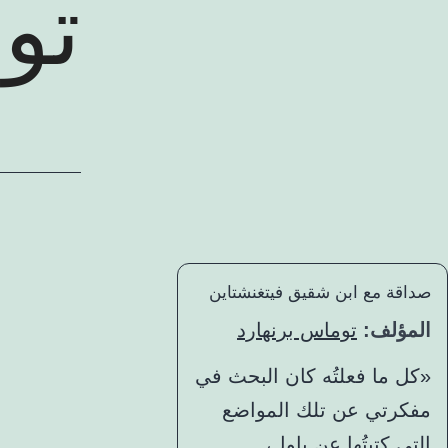
عر
تو
صداقة مع ابن شقيق فيتغنشتاين
المؤلف:
توماس برنهارد
«كل ما فعلتُه كان البحث في
مفكرتي عن تلك المواضع
التي كتبتُها عن باول،