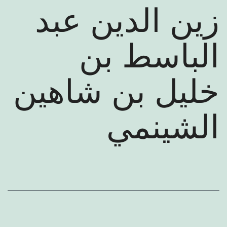
عرض كتب المؤلف
زين الدين عبد
الباسط بن
خليل بن شاهين
الشينمي