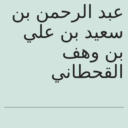
عرض كتب المؤلف
عبد الرحمن بن
سعيد بن علي
بن وهف
القحطاني