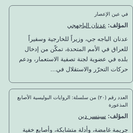
في عين الإعصار
المؤلف:
عدنان الباجهجي
عدنان الباجه جي، وزيراً للخارجية وسفيراً
للعراق في الأمم المتحدة، تمكّن من إدخال
بلده في عضوية لجنة تصفية الاستعمار، ودعم
حركات التحرّر والاستقلال في…
العدد رقم (٢٠) من سلسلة: الروايات البوليسية الأصابع
المذعورة
المؤلف:
سبنسر دين
جريمة غامضة، وأدلة متشابكة، وأصابع خفية