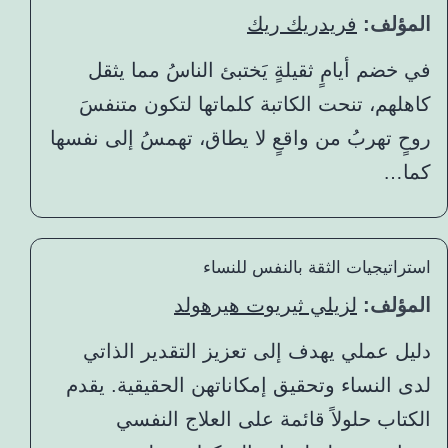
المؤلف:
فريدريك ريك
في خضم أيامٍ ثقيلةٍ يَختبئ الناسُ مما يثقل
كاهلهم، تنحت الكاتبة كلماتها لتكون متنفسَ
روحٍ تهربُ من واقعٍ لا يطاق، تهمسُ إلى نفسها
كما…
استراتيجيات الثقة بالنفس للنساء
المؤلف:
لزيلي ثيريوت هيرهولد
دليل عملي يهدف إلى تعزيز التقدير الذاتي
لدى النساء وتحقيق إمكاناتهن الحقيقية. يقدم
الكتاب حلولاً قائمة على العلاج النفسي